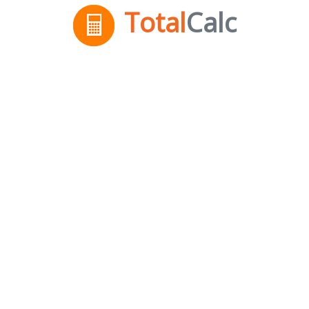
Total
Calc