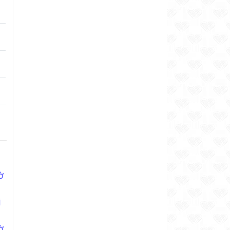
ờ
i
ờ