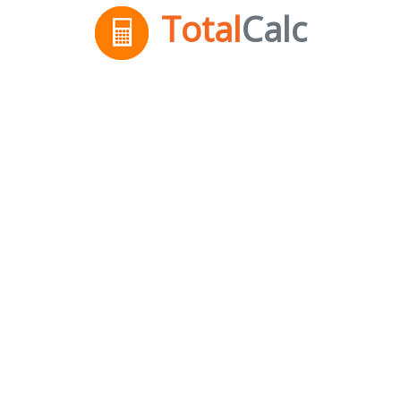
Total
Calc