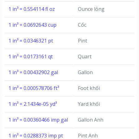
1 in³ = 0.554114 fl oz
Ounce lỏng
1 in³ = 0.0692643 cup
Cốc
1 in³ = 0.0346321 pt
Pint
1 in³ = 0.0173161 qt
Quart
1 in³ = 0.00432902 gal
Gallon
1 in³ = 0.000578706 ft³
Foot khối
1 in³ = 2.1434e-05 yd³
Yard khối
1 in³ = 0.00360466 imp gal
Gallon Anh
1 in³ = 0.0288373 imp pt
Pint Anh