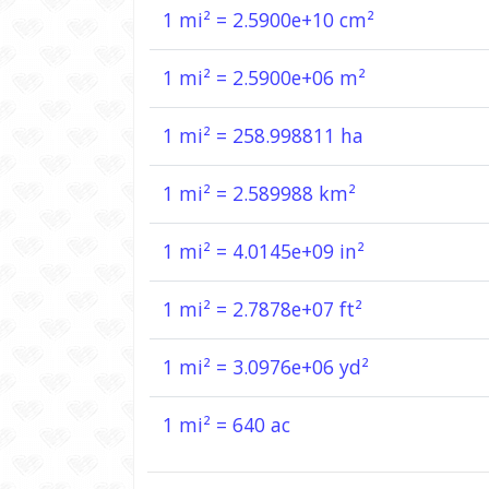
1 mi² = 2.5900e+10 cm²
1 mi² = 2.5900e+06 m²
1 mi² = 258.998811 ha
1 mi² = 2.589988 km²
1 mi² = 4.0145e+09 in²
1 mi² = 2.7878e+07 ft²
1 mi² = 3.0976e+06 yd²
1 mi² = 640 ac