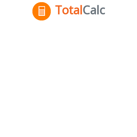
Total
Calc