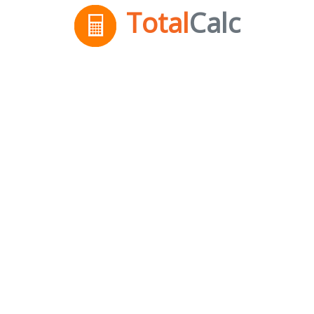
Total
Calc