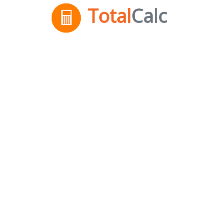
Total
Calc