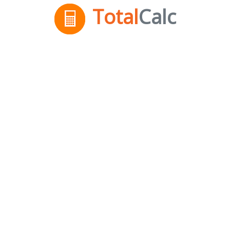
Total
Calc