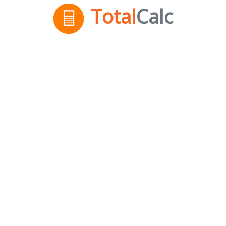
Total
Calc