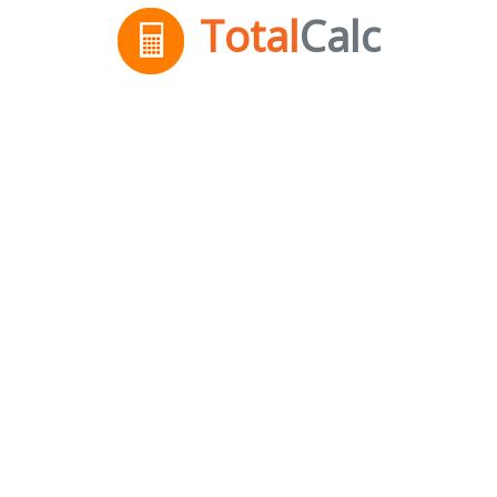
Total
Calc