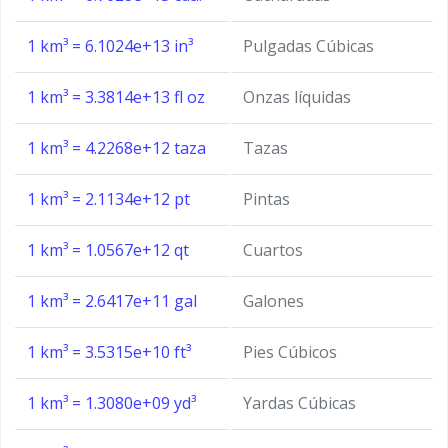
1 km³ = 6.1024e+13 in³
Pulgadas Cúbicas
1 km³ = 3.3814e+13 fl oz
Onzas líquidas
1 km³ = 4.2268e+12 taza
Tazas
1 km³ = 2.1134e+12 pt
Pintas
1 km³ = 1.0567e+12 qt
Cuartos
1 km³ = 2.6417e+11 gal
Galones
1 km³ = 3.5315e+10 ft³
Pies Cúbicos
1 km³ = 1.3080e+09 yd³
Yardas Cúbicas