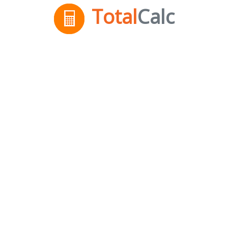
Total
Calc