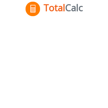
Total
Calc