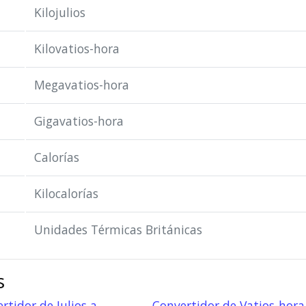
Kilojulios
Kilovatios-hora
Megavatios-hora
Gigavatios-hora
Calorías
Kilocalorías
Unidades Térmicas Británicas
s
rtidor de Julios a
Convertidor de Vatios-hora