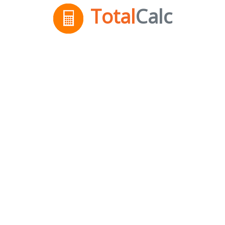
Total
Calc