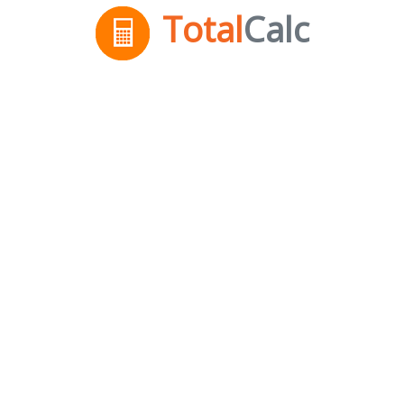
Total
Calc