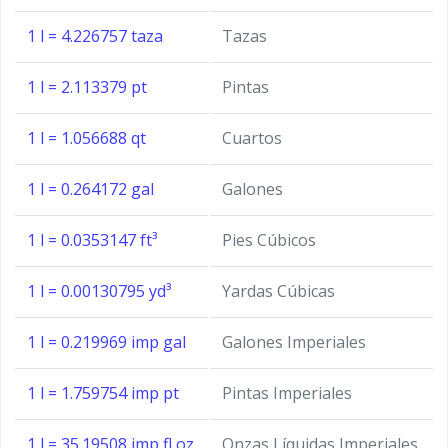
1 l = 4.226757 taza
Tazas
1 l = 2.113379 pt
Pintas
1 l = 1.056688 qt
Cuartos
1 l = 0.264172 gal
Galones
1 l = 0.0353147 ft³
Pies Cúbicos
1 l = 0.00130795 yd³
Yardas Cúbicas
1 l = 0.219969 imp gal
Galones Imperiales
1 l = 1.759754 imp pt
Pintas Imperiales
1 l = 35.19508 imp fl oz
Onzas Líquidas Imperiales