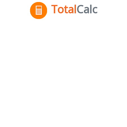
Total
Calc