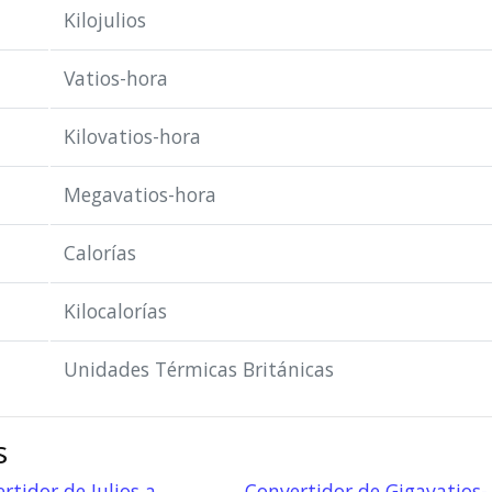
Kilojulios
Vatios-hora
Kilovatios-hora
Megavatios-hora
Calorías
Kilocalorías
Unidades Térmicas Británicas
s
rtidor de Julios a
Convertidor de Gigavatios-