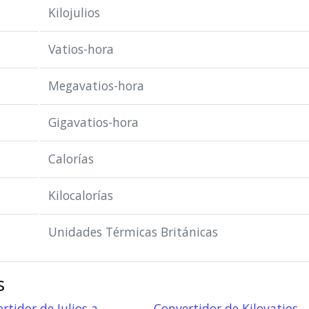
Kilojulios
Vatios-hora
Megavatios-hora
Gigavatios-hora
Calorías
Kilocalorías
Unidades Térmicas Británicas
s
rtidor de Julios a
Convertidor de Kilovatios-