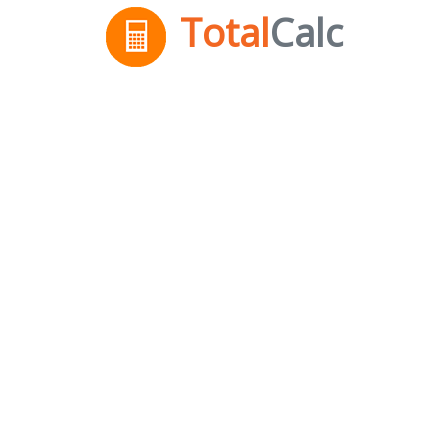
Total
Calc