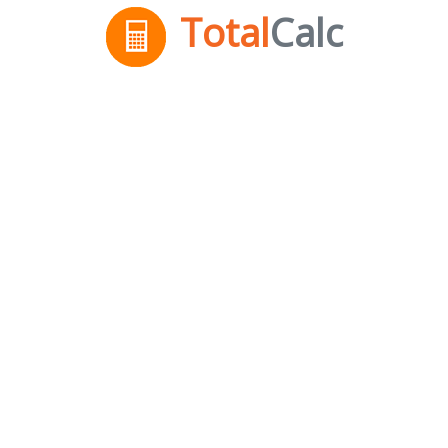
Total
Calc