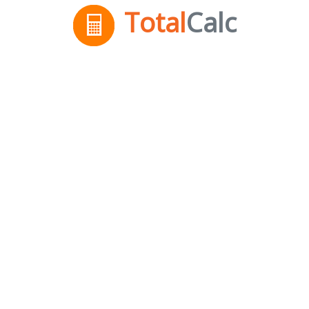
Total
Calc