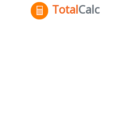
Total
Calc