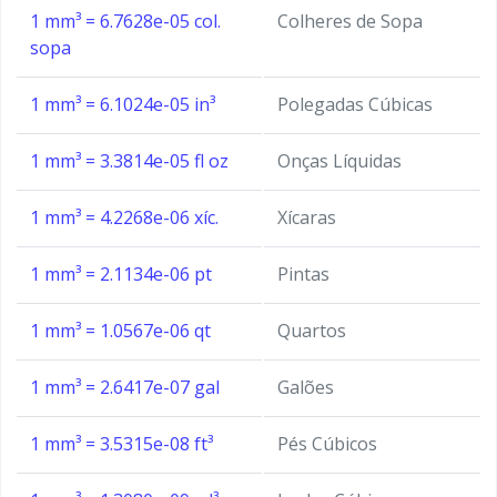
1 mm³ = 6.7628e-05 col.
Colheres de Sopa
sopa
1 mm³ = 6.1024e-05 in³
Polegadas Cúbicas
1 mm³ = 3.3814e-05 fl oz
Onças Líquidas
1 mm³ = 4.2268e-06 xíc.
Xícaras
1 mm³ = 2.1134e-06 pt
Pintas
1 mm³ = 1.0567e-06 qt
Quartos
1 mm³ = 2.6417e-07 gal
Galões
1 mm³ = 3.5315e-08 ft³
Pés Cúbicos