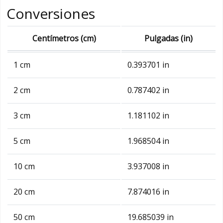
Conversiones
Centímetros (cm)
Pulgadas (in)
1 cm
0.393701 in
2 cm
0.787402 in
3 cm
1.181102 in
5 cm
1.968504 in
10 cm
3.937008 in
20 cm
7.874016 in
50 cm
19.685039 in