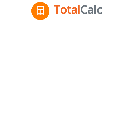
Total
Calc