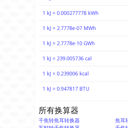
1 kJ = 0.000277778 kWh
1 kJ = 2.7778e-07 MWh
1 kJ = 2.7778e-10 GWh
1 kJ = 239.005736 cal
1 kJ = 0.239006 kcal
1 kJ = 0.947817 BTU
所有换算器
千焦转焦耳转换器
焦耳
瓦时转千焦转换器
千焦