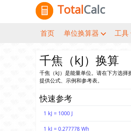
Total
Calc
首页
单位换算器
工具
千焦（kJ）换算
千焦（kJ）是能量单位。请在下方选
提供公式、示例和参考表。
快速参考
1 kJ = 1000 J
1 kJ = 0.277778 Wh