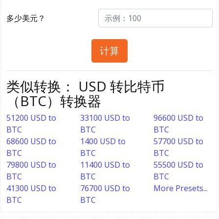
多少美元？
计算
类似转换： USD 转比特币
（BTC）转换器
51200 USD to
33100 USD to
96600 USD to
BTC
BTC
BTC
68600 USD to
1400 USD to
57700 USD to
BTC
BTC
BTC
79800 USD to
11400 USD to
55500 USD to
BTC
BTC
BTC
41300 USD to
76700 USD to
More Presets...
BTC
BTC