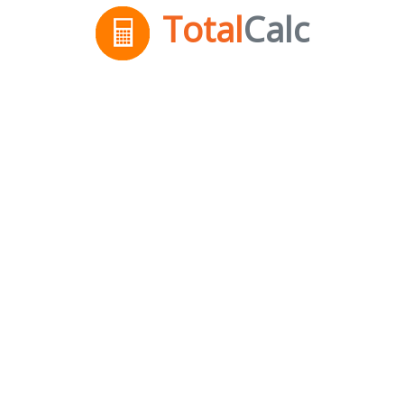
Total
Calc