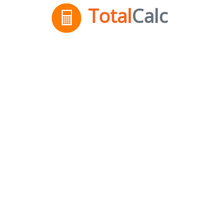
Total
Calc