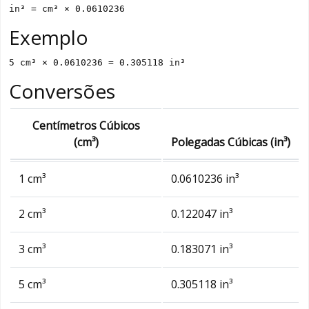
in³ = cm³ × 0.0610236
Exemplo
5 cm³ × 0.0610236 = 0.305118 in³
Conversões
Centímetros Cúbicos
(cm³)
Polegadas Cúbicas (in³)
1 cm³
0.0610236 in³
2 cm³
0.122047 in³
3 cm³
0.183071 in³
5 cm³
0.305118 in³